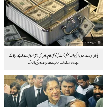
مارچ 30, 2023
پاکستان س:ے ہزاروں امریکی ڈالرز اسمگل کرنے کی کوشش ناکام بنا دی گئی ترکش ائیرلائن کے ذریعے امریکا کے
لیے روانہ ہونے والے مسافر سے 23 ہزار 550 امریکی ڈالر برآمد