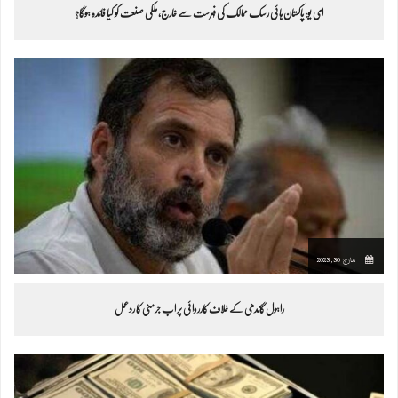
ای یو: پاکستان ہائی رسک ممالک کی فہرست سے خارج، ملکی صنعت کو کیا فائدہ ہوگا؟
مارچ 30, 2023
راہول گاندھی کے خلاف کارروائی پر اب جرمنی کا ردعمل