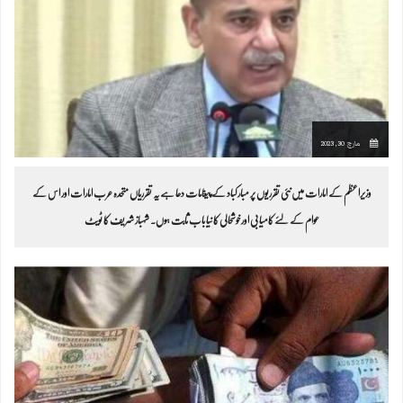
مارچ 30, 2023
وزیراعظم کے امارات میں نئی تقرریوں پر مبارکباد کے پیغامات دعا ہے یہ تقرریاں متحدہ عرب امارات اور اس کے
عوام کےلئے کامیابی اورخوشحالی کا نیا باب ثابت ہوں۔ شہباز شریف کا ٹویٹ