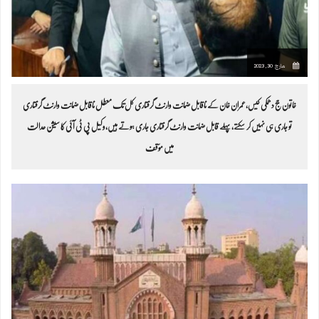
مارچ 30, 2023
خاتون جج دھمکی کیس،عمران خان کے ناقابل ضمانت وارنٹ گرفتاری کل تک معطل ناقابل ضمانت وارنٹ گرفتاری
تو جاری ہی نہیں کر سکتے،پہلے قابل ضمانت وارنٹ گرفتاری جاری ہوتے ہیں،وکیل پی ٹی آئی کا سیشن عدالت
میں مؤقف