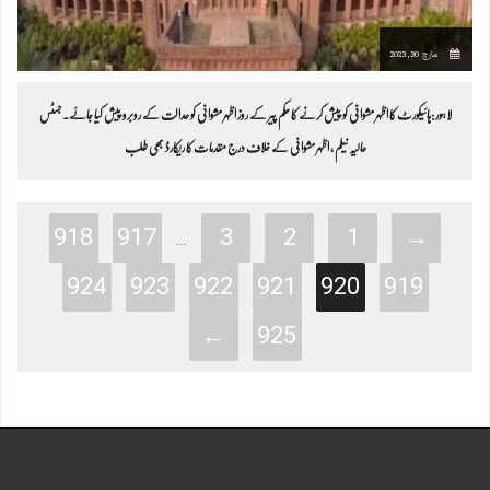
مارچ 30, 2023
لاہور :ہائیکورٹ کا اظہر مشوانی کو پیش کرنے کا حکم پیر کے روز اظہر مشوانی کو عدالت کے روبرو پیش کیا جائے۔جسٹس
عالیہ نیلم ، اظہر مشوانی کے خلاف درج مقدمات کا ریکارڈ بھی طلب
918
917
3
2
1
→
…
924
923
922
921
920
919
←
925