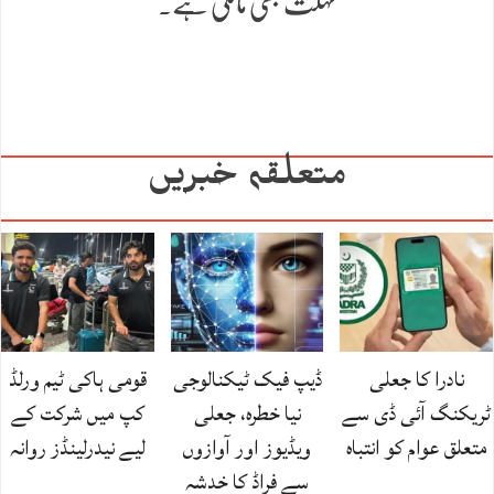
مہلت بھی مانگی ہے۔
متعلقہ خبریں
نادرا کا جعلی
ڈیپ فیک ٹیکنالوجی
قومی ہاکی ٹیم ورلڈ
ٹریکنگ آئی ڈی سے
نیا خطرہ، جعلی
کپ میں شرکت کے
متعلق عوام کو انتباہ
ویڈیوز اور آوازوں
لیے نیدرلینڈز روانہ
سے فراڈ کا خدشہ