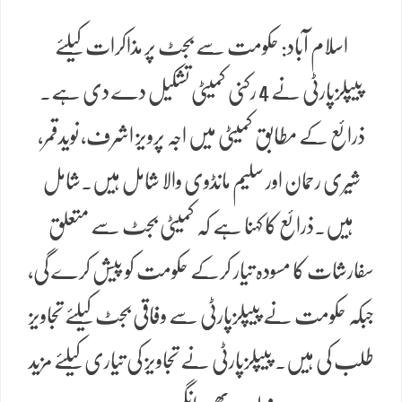
اسلام آباد: حکومت سے بجٹ پر مذاکرات کیلئے
پیپلزپارٹی نے 4 رکنی کمیٹی تشکیل دے دی ہے۔
ذرائع کے مطابق کمیٹی میں اجہ پرویز اشرف، نویدقمر،
شیری رحمان اور سلیم مانڈوی والا شامل ہیں۔شامل
ہیں۔ذرائع کا کہنا ہے کہ کمیٹی بجٹ سے متعلق
سفارشات کا مسودہ تیار کرکے حکومت کو پیش کرے گی،
جبکہ حکومت نے پیپلزپارٹی سے وفاقی بجٹ کیلئے تجاویز
طلب کی ہیں۔ پیپلزپارٹی نے تجاویز کی تیاری کیلئے مزید