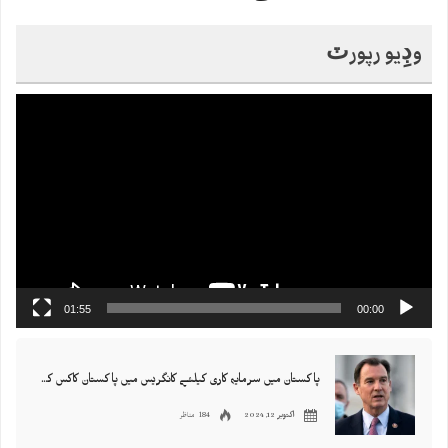
وڊِيو رپورٽ
Video
Player
01:55
00:00
پاکستان میں سرمایہ کاری کیلئے کانگریس میں پاکستان کاکس کے چیئرمین ٹام سوازی متحرک
184 مناظر
اکتوبر 12, 2024